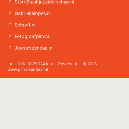
SterkStaaltjeLeiderschap.nl
Gabriellelopes.nl
Schryft.nl
Fotograafpim.nl
Joostrozendaal.nl
KVK: 98796844
Privacy
© 2026
www.pimrozendaal.nl