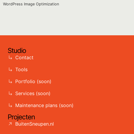
WordPress Image Optimization
Studio
Contact
Tools
Portfolio (soon)
Services (soon)
Maintenance plans (soon)
Projecten
BuitenSneupen.nl