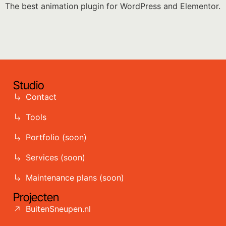
The best animation plugin for WordPress and Elementor.
Studio
Contact
Tools
Portfolio (soon)
Services (soon)
Maintenance plans (soon)
Projecten
BuitenSneupen.nl