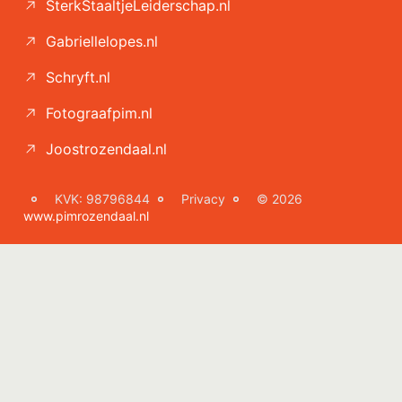
SterkStaaltjeLeiderschap.nl
Gabriellelopes.nl
Schryft.nl
Fotograafpim.nl
Joostrozendaal.nl
KVK: 98796844
Privacy
© 2026
www.pimrozendaal.nl